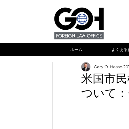
ホーム
よくある
Gary O. Haase
20
米国市民
ついて：