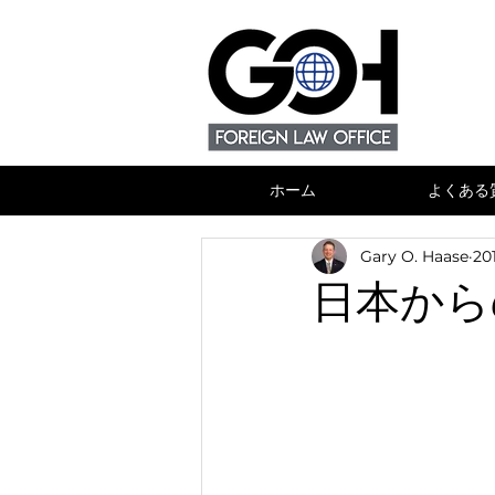
ホーム
よくある
Gary O. Haase
20
日本から