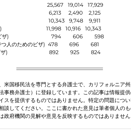
      　　　　            25,567   19,014   17,929
                        6,213     2,490    2,125
                         10,343   9,748    9,911
            11,998   10,916   10,343                
                     794        606        598
のビザ)  478        696        681      
         　　　　892        925        824
、米国移民法を専門とする弁護士で、カリフォルニア州
法事務弁護士）に登録しています。この記事は情報提供
イスを提供するものではありません。特定の問題につい
相談してください。ここに書かれた意見は筆者個人のも
は政府機関の見解や意見を反映するものではありません