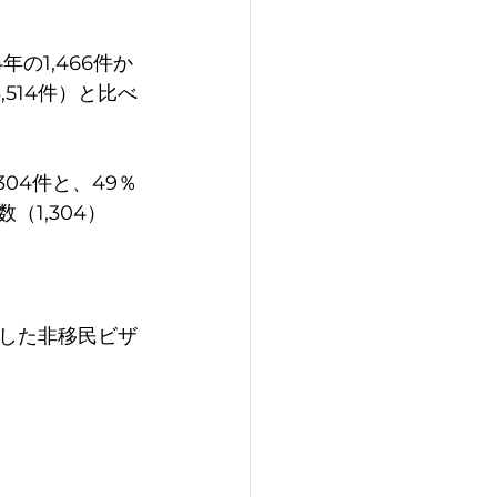
の1,466件か
,514件）と比べ
304件と、49％
（1,304）
した非移民ビザ