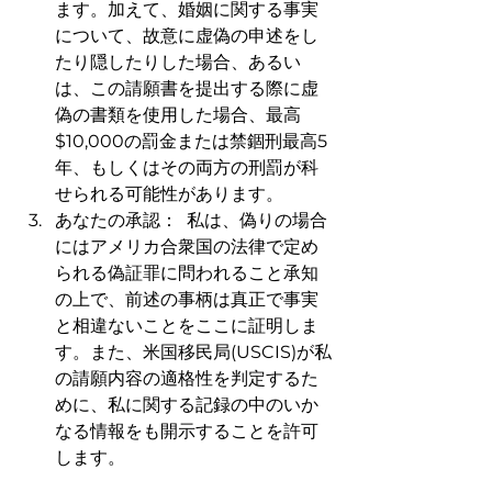
ます。加えて、婚姻に関する事実
について、故意に虚偽の申述をし
たり隠したりした場合、あるい
は、この請願書を提出する際に虚
偽の書類を使用した場合、最高
$10,000の罰金または禁錮刑最高5
年、もしくはその両方の刑罰が科
せられる可能性があります。
あなたの承認：  私は、偽りの場合
にはアメリカ合衆国の法律で定め
られる偽証罪に問われること承知
の上で、前述の事柄は真正で事実
と相違ないことをここに証明しま
す。また、米国移民局(USCIS)が私
の請願内容の適格性を判定するた
めに、私に関する記録の中のいか
なる情報をも開示することを許可
します。