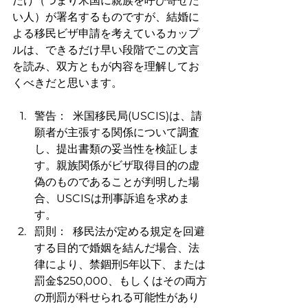
だけ（つまり米国に親族を呼び寄せた
い人）が署名するものですが、結婚に
よる移民ビザ申請を考えているカップ
ルは、できるだけ早い段階でこの文言
を読み、双方ともが内容を理解してお
くべきだと思います。
警告：  米国移民局(USCIS)は、請
願者が主張する関係について調査
し、提出書類の妥当性を検証しま
す。親族関係がビザ取得目的の虚
偽のものであることが判明した場
合、USCISは刑事訴追を求めま
す。
罰則：  移民法が定める規定を回避
する目的で婚姻を結んだ場合、法
律により、禁錮刑5年以下、または
罰金$250,000、もしくはその両方
の刑罰が科せられる可能性があり