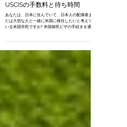
Gary O. Haase
2024年11月2日
読了時間: 6分
USCISの手数料と待ち時間
あなたは、日本に住んでいて、日本人の配偶者ま
たは大切な人と一緒に米国に移住したいと考えて
いる米国市民ですか? 米国移民ビザの手続きを通じ
て養子をどのようにサポートすればよいかお悩み
ですか? 米国市民になりたいと思っていらっしゃい
ますか？あるいは米国市民権の証明となる証明...