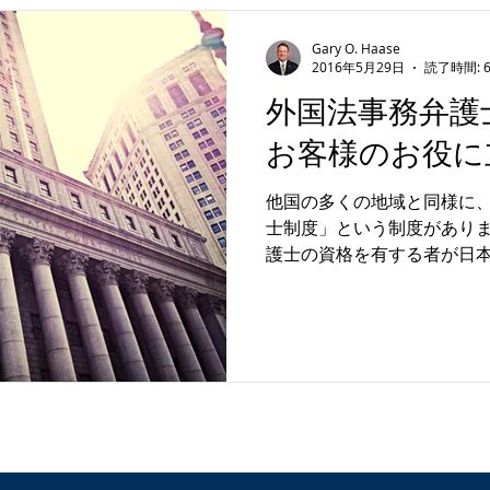
外国法事務弁護士
スピーチ
Gary O. Haase
2016年5月29日
読了時間: 
外国法事務弁護
お客様のお役に
​他国の多くの地域と同様に
士制度」という制度がありま
護士の資格を有する者が日
し、原資格国法（弁護士資
する法律事務を行うことができ